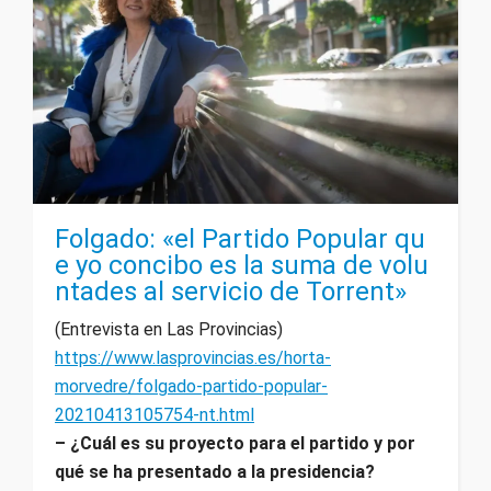
Folgado: «el Partido Popular qu
e yo concibo es la suma de volu
ntades al servicio de Torrent»
(Entrevista en Las Provincias)
https://www.lasprovincias.es/horta-
morvedre/folgado-partido-popular-
20210413105754-nt.html
– ¿Cuál es su proyecto para el partido y por
qué se ha presentado a la presidencia?